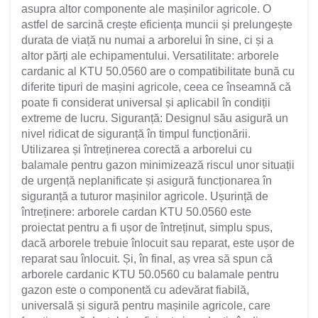
asupra altor componente ale mașinilor agricole. O
astfel de sarcină crește eficiența muncii și prelungește
durata de viață nu numai a arborelui în sine, ci și a
altor părți ale echipamentului. Versatilitate: arborele
cardanic al KTU 50.0560 are o compatibilitate bună cu
diferite tipuri de mașini agricole, ceea ce înseamnă că
poate fi considerat universal și aplicabil în condiții
extreme de lucru. Siguranță: Designul său asigură un
nivel ridicat de siguranță în timpul funcționării.
Utilizarea și întreținerea corectă a arborelui cu
balamale pentru gazon minimizează riscul unor situații
de urgență neplanificate și asigură funcționarea în
siguranță a tuturor mașinilor agricole. Ușurință de
întreținere: arborele cardan KTU 50.0560 este
proiectat pentru a fi ușor de întreținut, simplu spus,
dacă arborele trebuie înlocuit sau reparat, este ușor de
reparat sau înlocuit. Și, în final, aș vrea să spun că
arborele cardanic KTU 50.0560 cu balamale pentru
gazon este o componentă cu adevărat fiabilă,
universală și sigură pentru mașinile agricole, care