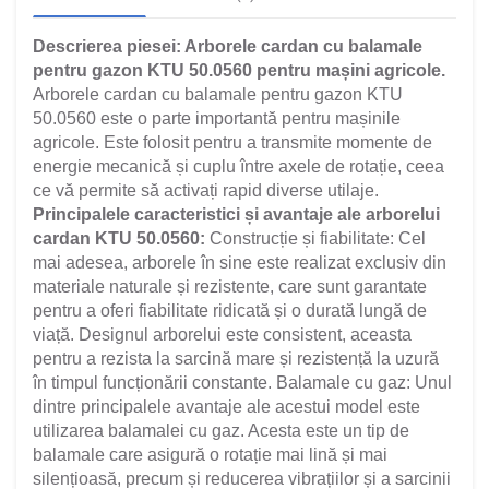
Descrierea piesei: Arborele cardan cu balamale
pentru gazon KTU 50.0560 pentru mașini agricole.
Arborele cardan cu balamale pentru gazon KTU
50.0560 este o parte importantă pentru mașinile
agricole. Este folosit pentru a transmite momente de
energie mecanică și cuplu între axele de rotație, ceea
ce vă permite să activați rapid diverse utilaje.
Principalele caracteristici și avantaje ale arborelui
cardan KTU 50.0560:
Construcție și fiabilitate: Cel
mai adesea, arborele în sine este realizat exclusiv din
materiale naturale și rezistente, care sunt garantate
pentru a oferi fiabilitate ridicată și o durată lungă de
viață. Designul arborelui este consistent, aceasta
pentru a rezista la sarcină mare și rezistență la uzură
în timpul funcționării constante. Balamale cu gaz: Unul
dintre principalele avantaje ale acestui model este
utilizarea balamalei cu gaz. Acesta este un tip de
balamale care asigură o rotație mai lină și mai
silențioasă, precum și reducerea vibrațiilor și a sarcinii