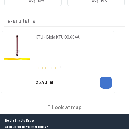
Buy now
Buy now
Te-ai uitat la
KTU - Biela KTU 00.604A
0
25.90 lei
Look at map
Be the First to Know.
Sign up for newsletter today !