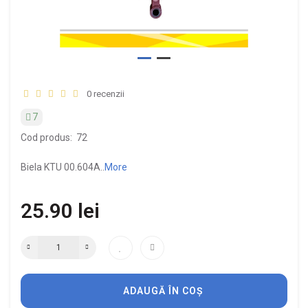
0 recenzii
7
Cod produs:
72
Biela KTU 00.604A..
More
25.90 lei
ADAUGĂ ÎN COȘ