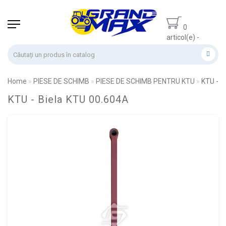
0
articol(e) -
0.00 lei
Home
PIESE DE SCHIMB
PIESE DE SCHIMB PENTRU KTU
KTU - B
KTU - Biela KTU 00.604A