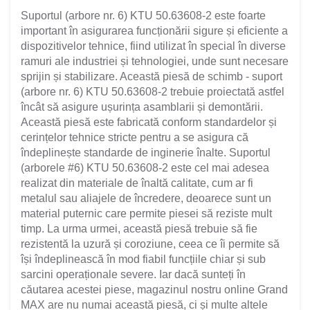
Suportul (arbore nr. 6) KTU 50.63608-2 este foarte
important în asigurarea funcționării sigure și eficiente a
dispozitivelor tehnice, fiind utilizat în special în diverse
ramuri ale industriei și tehnologiei, unde sunt necesare
sprijin și stabilizare. Această piesă de schimb - suport
(arbore nr. 6) KTU 50.63608-2 trebuie proiectată astfel
încât să asigure ușurința asamblarii și demontării.
Această piesă este fabricată conform standardelor și
cerințelor tehnice stricte pentru a se asigura că
îndeplinește standarde de inginerie înalte. Suportul
(arborele #6) KTU 50.63608-2 este cel mai adesea
realizat din materiale de înaltă calitate, cum ar fi
metalul sau aliajele de încredere, deoarece sunt un
material puternic care permite piesei să reziste mult
timp. La urma urmei, această piesă trebuie să fie
rezistentă la uzură și coroziune, ceea ce îi permite să
își îndeplinească în mod fiabil funcțiile chiar și sub
sarcini operaționale severe. Iar dacă sunteți în
căutarea acestei piese, magazinul nostru online Grand
MAX are nu numai această piesă, ci și multe altele