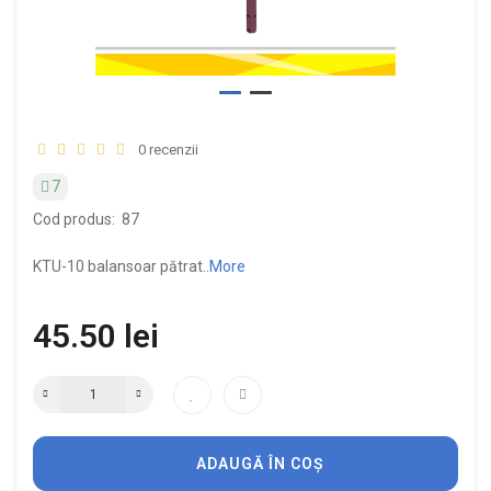
0 recenzii
7
Cod produs:
87
KTU-10 balansoar pătrat..
More
45.50 lei
ADAUGĂ ÎN COȘ