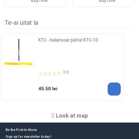
Buy now
Buy now
Te-ai uitat la
KTU - balansoar pătrat KTU-10
0
45.50 lei
Look at map
Be the First to Know.
Sign up for newsletter today !