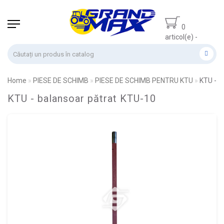
0
articol(e) -
0.00 lei
Home
PIESE DE SCHIMB
PIESE DE SCHIMB PENTRU KTU
KTU - b
KTU - balansoar pătrat KTU-10