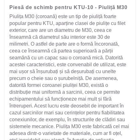
Piesă de schimb pentru KTU-10 - Piuliță M30
Piulița M30 (coroană) este un tip de piuliță foarte
popular pentru KTU, aparține clasei de piulițe cu filet
exterior, care are un diametru de M30, ceea ce
înseamnă că diametrul său interior este 30 de
milimetri. O astfel de parte are o formă încoronată,
ceea ce înseamnă că partea superioară a părții
seamănă cu un capac sau o coroană mică. Datorită
acestei caracteristici, este convenabil de utilizat, este
mai ușor să înșurubați și să deșurubați cu unelte
precum o cheie sau o șurubelniță. De asemenea,
datorită formei coroanei piuliței M30, există o
distribuție mai uniformă a sarcinii, ceea ce permite
echipamentului să funcționeze mai mult și fără
întreruperi. Acest lucru este deosebit de important în
cazul sarcinilor mari sau cerințelor pentru fiabilitatea
conexiunilor, de exemplu, în structurile de clădiri sau
sistemele mecanice. Piulița M30 este fabricată cel mai
adesea dintr-o varietate de materiale, cum ar fi oțel,