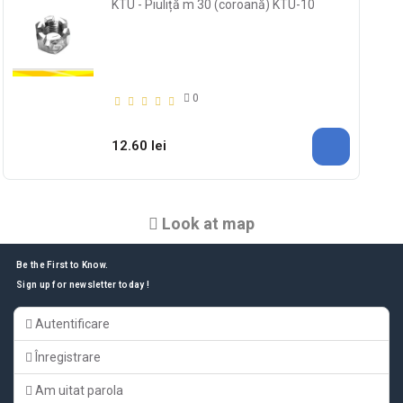
KTU - Piuliță m 30 (coroană) KTU-10
0
12.60 lei
Look at map
Be the First to Know.
Sign up for newsletter today !
Autentificare
Înregistrare
Am uitat parola