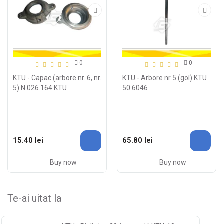
0
0
KTU - Capac (arbore nr. 6, nr.
KTU - Arbore nr 5 (gol) KTU
5) N 026.164 KTU
50.6046
15.40 lei
65.80 lei
Buy now
Buy now
Te-ai uitat la