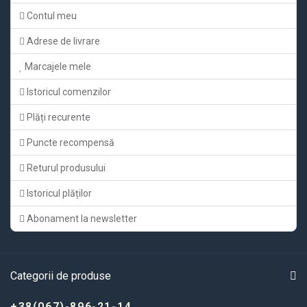
Contul meu
Adrese de livrare
Marcajele mele
Istoricul comenzilor
Plăți recurente
Puncte recompensă
Returul produsului
Istoricul plăților
Abonament la newsletter
Categorii de produse
+38(067)-896-21-14