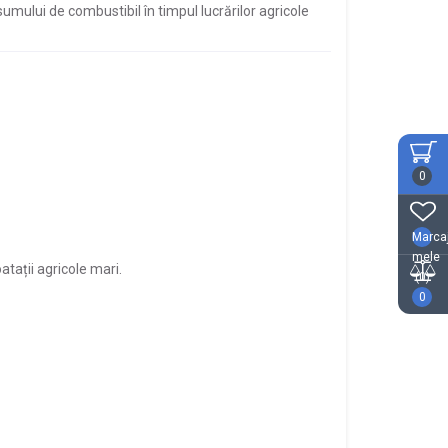
sumului de combustibil în timpul lucrărilor agricole
0
Marca
mele
atații agricole mari.
(0)
0