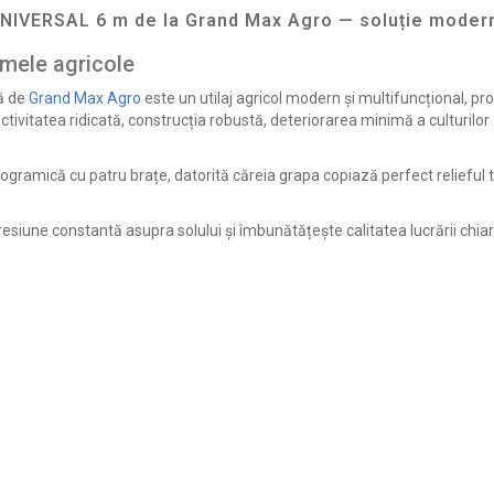
NIVERSAL 6 m de la Grand Max Agro — soluție modernă 
rmele agricole
ă de
Grand Max Agro
este un utilaj agricol modern și multifuncțional, pro
tivitatea ridicată, construcția robustă, deteriorarea minimă a culturilor și 
logramică cu patru brațe, datorită căreia grapa copiază perfect relieful
esiune constantă asupra solului și îmbunătățește calitatea lucrării chiar ș