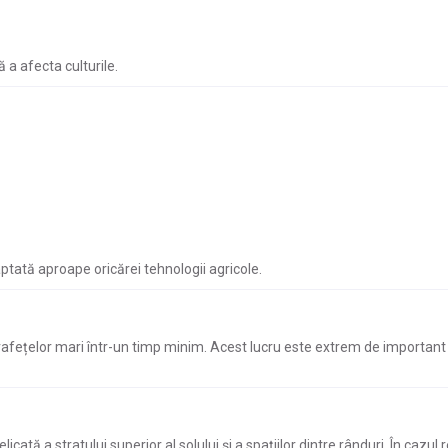
ă a afecta culturile.
aptată aproape oricărei tehnologii agricole.
fețelor mari într-un timp minim. Acest lucru este extrem de important î
cată a stratului superior al solului și a spațiilor dintre rânduri. În cazul 