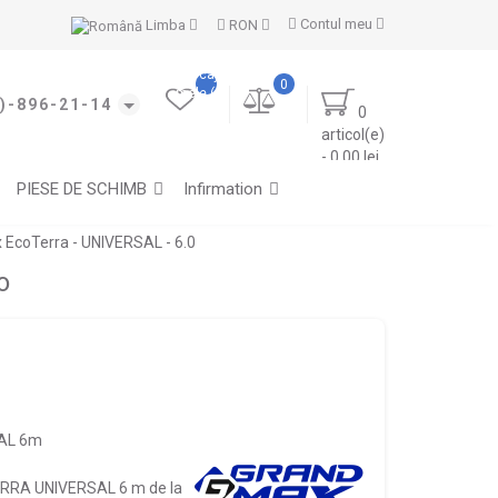
Contul meu
Limba
RON
Marcajele
0
mele (0)
)-896-21-14
0
articol(e)
- 0.00 lei
PIESE DE SCHIMB
Infirmation
coTerra - UNIVERSAL - 6.0
o
AL 6m
TERRA UNIVERSAL 6 m de la