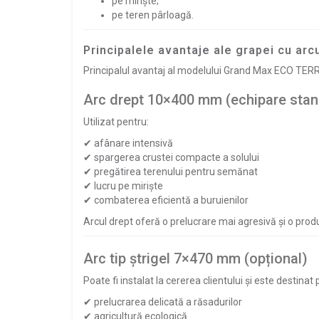
pe miriște;
pe teren pârloagă.
Principalele avantaje ale grapei cu a
Principalul avantaj al modelului Grand Max ECO TERRA
Arc drept 10×400 mm (echipare stan
Utilizat pentru:
✔ afânare intensivă
✔ spargerea crustei compacte a solului
✔ pregătirea terenului pentru semănat
✔ lucru pe miriște
✔ combaterea eficientă a buruienilor
Arcul drept oferă o prelucrare mai agresivă și o produc
Arc tip ștrigel 7×470 mm (opțional)
Poate fi instalat la cererea clientului și este destinat 
✔ prelucrarea delicată a răsadurilor
✔ agricultură ecologică