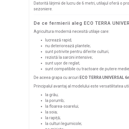
Datorită lățimii de lucru de 6 metri, utilajul oferă o 
sezoniere.
De ce fermierii aleg ECO TERRA UNIVE
Agricultura modernă necesită utilaje care:
lucrează rapid;
nu deteriorează plantele;
sunt potrivite pentru diferite culturi;
rezistă la sarcini intensive;
sunt ușor de reglat;
sunt compatibile cu tractoare de putere medie
De aceea grapa cu arcuri
ECO TERRA UNIVERSAL 6
Principalul avantaj al modelului este versatilitatea uti
la grâu;
la porumb;
la floarea-soarelui;
la soia;
la rapiță;
la culturi legumicole;