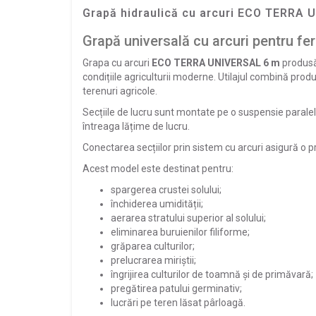
Grapă hidraulică cu arcuri ECO TERRA U
Grapă universală cu arcuri pentru fe
Grapa cu arcuri
ECO TERRA UNIVERSAL 6 m
produs
condițiile agriculturii moderne. Utilajul combină produc
terenuri agricole.
Secțiile de lucru sunt montate pe o suspensie parale
întreaga lățime de lucru.
Conectarea secțiilor prin sistem cu arcuri asigură o pr
Acest model este destinat pentru:
spargerea crustei solului;
închiderea umidității;
aerarea stratului superior al solului;
eliminarea buruienilor filiforme;
grăparea culturilor;
prelucrarea miriștii;
îngrijirea culturilor de toamnă și de primăvară;
pregătirea patului germinativ;
lucrări pe teren lăsat pârloagă.