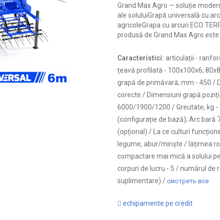
Grand Max Agro — soluție modernă
ale soluluiGrapă universală cu ar
agricoleGrapa cu arcuri ECO TE
produsă de Grand Max Agro este u
Caracteristici:
articulații -
ranfors
țeavă profilată -
100х100х6; 80х8
grapă de primăvară, mm -
450 /
corecte /
Dimensiuni grapă poziți
6000/1900/1200 /
Greutate, kg -
(configurație de bază); Arc bară 
(opțional) /
La ce culturi funcțion
legume, abur/miriște /
lățimea roț
compactare mai mică a solului p
corpuri de lucru -
5 /
numărul de ro
suplimentare) /
смотреть все
echipamente pe credit