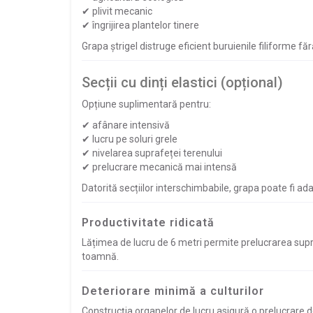
✔ plivit mecanic
✔ îngrijirea plantelor tinere
Grapa ștrigel distruge eficient buruienile filiforme făr
Secții cu dinți elastici (opțional)
Opțiune suplimentară pentru:
✔ afânare intensivă
✔ lucru pe soluri grele
✔ nivelarea suprafeței terenului
✔ prelucrare mecanică mai intensă
Datorită secțiilor interschimbabile, grapa poate fi ad
Productivitate ridicată
Lățimea de lucru de 6 metri permite prelucrarea supra
toamnă.
Deteriorare minimă a culturilor
Construcția organelor de lucru asigură o prelucrare deli