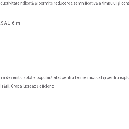
productivitate ridicată și permite reducerea semnificativă a timpului și con
RSAL 6 m
.
m
a devenit o soluție populară atât pentru ferme mici, cât și pentru explo
lizării. Grapa lucrează eficient: