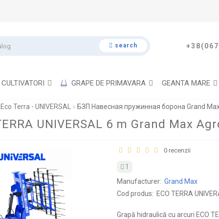
search
+38(067
CULTIVATORI
GRAPE DE PRIMAVARA
GEANTA MARE
 Eco Terra - UNIVERSAL
БЗП Навесная пружинная борона Grand Max E
O TERRA UNIVERSAL 6 m Grand Max Agr
0 recenzii
1
Manufacturer:
Grand Max
Cod produs:
ECO TERRA UNIVER
Grapă hidraulică cu arcuri ECO 