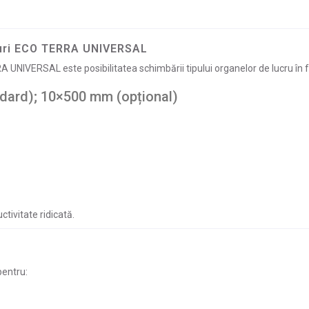
rcuri ECO TERRA UNIVERSAL
 UNIVERSAL este posibilitatea schimbării tipului organelor de lucru în f
dard); 10×500 mm (opțional)
tivitate ridicată.
pentru: