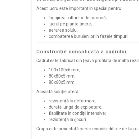
Acest lucru este important în special pentru:
îngrijirea culturilor de toamnă;
lucrul pe plante tinere;
aerarea solului;
combaterea buruienilor în fazele timpurii.
Construcție consolidată a cadrului
Cadrul este fabricat din țeavă profilată de înaltă rezi
100х100х6 mm;
80х80х5 mm;
80х60х5 mm.
Această soluție oferă:
rezistență la deformare;
durată lungă de exploatare;
fiabilitate în condiții intensive;
rezistență la șocuri.
Grapa este proiectată pentru condiții dificile de lucru 