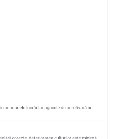
n perioadele lucrărilor agricole de primăvară și
reglării corecte, deteriorarea culturilor este minimă.