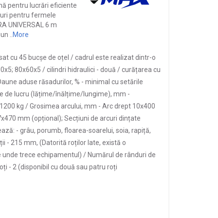
 pentru lucrări eficiente
curi pentru fermele
RRA UNIVERSAL 6 m
n ..
More
at cu 45 bucșe de oțel /
cadrul este realizat dintr-o
0х5; 80х60х5 /
cilindri hidraulici -
două /
curățarea cu
Daune aduse răsadurilor, % -
minimal cu setările
e de lucru (lățime/înălțime/lungime), mm -
1200 kg /
Grosimea arcului, mm -
Arc drept 10x400
7x470 mm (opțional); Secțiuni de arcuri dințate
ează: -
grâu, porumb, floarea-soarelui, soia, rapiță,
ii -
215 mm, (Datorită roților late, există o
e unde trece echipamentul) /
Numărul de rânduri de
ți -
2 (disponibil cu două sau patru roți