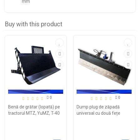
mm
Buy with this product
0
0
Benă de grătar (lopată) pe
Dump plug de zăpadă
tractorul MTZ, YuMZ, T-40
universal cu două fețe