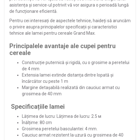
asistența și service-ul potrivit vă vor asigura o perioadă lungă
de funcționare eficientă.
Pentru cei interesați de aspectele tehnice, haideți să aruncăm
o privire asupra principalelor specificații și caracteristici
tehnice ale lamei pentru cereale Grand Max.
Principalele avantaje ale cupei pentru
cereale
Construcție puternică și rigidă, cu o grosime a peretelui
de 4 mm
Extensia lamei extinde distanța dintre lopată și
încărcător cu peste 1 m
Margine detașabilă realizată din cauciuc armat cu
grosimea de 40 mm
Specificațiile lamei
Lățimea de lucru: Lățimea de lucru: 2.5 м
Înălțime: 80 cm
Grosimea peretelui basculantei: 4 mm.
Cauciuc armat rezistent la uzură cu grosimea de 40