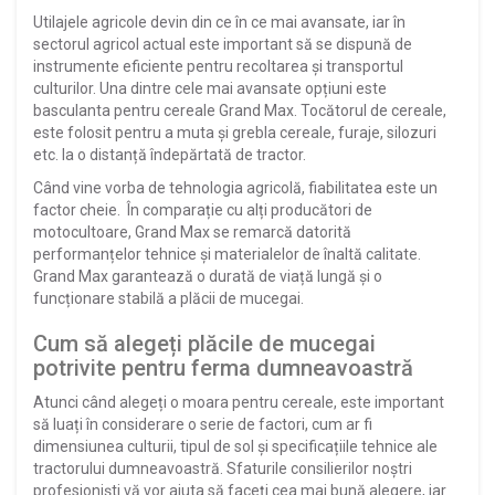
Utilajele agricole devin din ce în ce mai avansate, iar în
sectorul agricol actual este important să se dispună de
instrumente eficiente pentru recoltarea și transportul
culturilor. Una dintre cele mai avansate opțiuni este
basculanta pentru cereale Grand Max. Tocătorul de cereale,
este folosit pentru a muta și grebla cereale, furaje, silozuri
etc. la o distanță îndepărtată de tractor.
Când vine vorba de tehnologia agricolă, fiabilitatea este un
factor cheie. În comparație cu alți producători de
motocultoare, Grand Max se remarcă datorită
performanțelor tehnice și materialelor de înaltă calitate.
Grand Max garantează o durată de viață lungă și o
funcționare stabilă a plăcii de mucegai.
Cum să alegeți plăcile de mucegai
potrivite pentru ferma dumneavoastră
Atunci când alegeți o moara pentru cereale, este important
să luați în considerare o serie de factori, cum ar fi
dimensiunea culturii, tipul de sol și specificațiile tehnice ale
tractorului dumneavoastră. Sfaturile consilierilor noștri
profesioniști vă vor ajuta să faceți cea mai bună alegere, iar