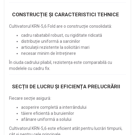
CONSTRUCȚIE ȘI CARACTERISTICI TEHNICE
Cultivatorul KRN-5,6 Fold are o construcție consolidată:
cadru rabatabil robust, cu rigiditate ridicată
distribuție uniformă a sarcinilor
articulații rezistente la solicitări mari
necesar minim de întreținere
În ciuda cadrului pliabil, rezistența este comparabilă cu
modelele cu cadru fix.
SECȚII DE LUCRU ȘI EFICIENȚA PRELUCRĂRII
Fiecare secție asigură:
acoperire completă a interrândului
tăiere eficientă a buruienilor
afânare uniformă a solului
Cultivatorul KRN-5,6 este eficient atât pentru lucrări timpurii,
cât și pentru cele principale.