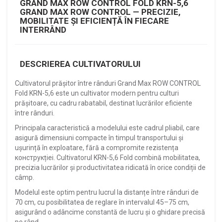
GRAND MAX ROW CONTROL FOLD KRN-5,6
GRAND MAX ROW CONTROL — PRECIZIE,
MOBILITATE ȘI EFICIENȚĂ ÎN FIECARE
INTERRÂND
DESCRIEREA CULTIVATORULUI
Cultivatorul prășitor între rânduri Grand Max ROW CONTROL
Fold KRN-5,6 este un cultivator modern pentru culturi
prășitoare, cu cadru rabatabil, destinat lucrărilor eficiente
între rânduri.
Principala caracteristică a modelului este cadrul pliabil, care
asigură dimensiuni compacte în timpul transportului și
ușurință în exploatare, fără a compromite rezistența
конструкției. Cultivatorul KRN-5,6 Fold combină mobilitatea,
precizia lucrărilor și productivitatea ridicată în orice condiții de
câmp.
Modelul este optim pentru lucrul la distanțe între rânduri de
70 cm, cu posibilitatea de reglare în intervalul 45–75 cm,
asigurând o adâncime constantă de lucru și o ghidare precisă
pe rând.