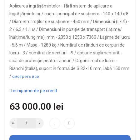
Aplicarea îngrășămintelor -
fără sistem de aplicare a
îngrășămintelor /
cadrul principal de susținere -
140 х 140 х 8
/
Diametrul roților de susținere -
450 mm /
Dimensiuni (L/l/Î) -
2 / 6,3 / 1,1 м /
Dimensiuni în poziție de transport (lățime/
înălțime/lungime), mm -
2350 х 1250 х 7360 /
Lățime de lucru
-
5,6 m /
Masa -
1280 kg /
Numărul de rânduri de corpuri de
lucru -
3 /
numărul de secțiuni -
9 /
opțiune suplimentară -
scut de protecție pentru rânduri /
Organismul de lucru -
Bianchi (Italia), suport în formă de S 32×10 mm, labă 150 mm
/
смотреть все
echipamente pe credit
63 000.00 lei