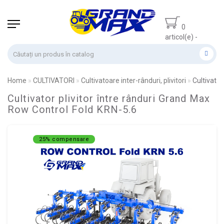
0
articol(e) -
0.00 lei
Home
CULTIVATORI
Cultivatoare inter-rânduri, plivitori
Cultivato
Cultivator plivitor între rânduri Grand Max
Row Control Fold KRN-5.6
25% compensare