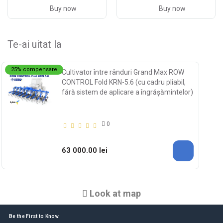
Buy now
Buy now
Te-ai uitat la
25% compensare
Cultivator între rânduri Grand Max ROW
CONTROL Fold KRN-5.6 (cu cadru pliabil,
fără sistem de aplicare a îngrășămintelor)
0
63 000.00 lei
Look at map
Be the First to Know.