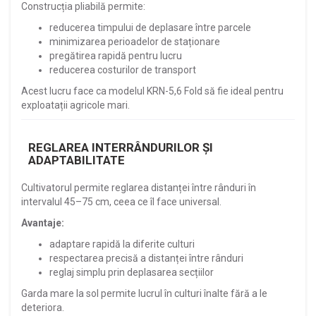
Construcția pliabilă permite:
reducerea timpului de deplasare între parcele
minimizarea perioadelor de staționare
pregătirea rapidă pentru lucru
reducerea costurilor de transport
Acest lucru face ca modelul KRN-5,6 Fold să fie ideal pentru
exploatații agricole mari.
REGLAREA INTERRÂNDURILOR ȘI
ADAPTABILITATE
Cultivatorul permite reglarea distanței între rânduri în
intervalul 45–75 cm, ceea ce îl face universal.
Avantaje:
adaptare rapidă la diferite culturi
respectarea precisă a distanței între rânduri
reglaj simplu prin deplasarea secțiilor
Garda mare la sol permite lucrul în culturi înalte fără a le
deteriora.