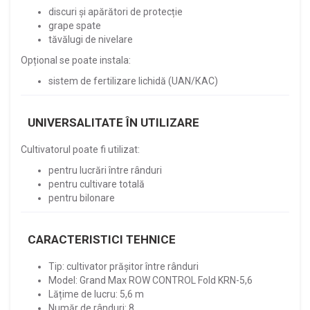
discuri și apărători de protecție
grape spate
tăvălugi de nivelare
Opțional se poate instala:
sistem de fertilizare lichidă (UAN/КАС)
UNIVERSALITATE ÎN UTILIZARE
Cultivatorul poate fi utilizat:
pentru lucrări între rânduri
pentru cultivare totală
pentru bilonare
CARACTERISTICI TEHNICE
Tip: cultivator prășitor între rânduri
Model: Grand Max ROW CONTROL Fold KRN-5,6
Lățime de lucru: 5,6 m
Număr de rânduri: 8