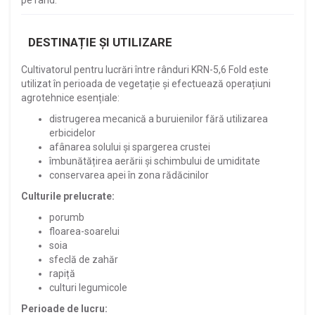
DESTINAȚIE ȘI UTILIZARE
Cultivatorul pentru lucrări între rânduri KRN-5,6 Fold este
utilizat în perioada de vegetație și efectuează operațiuni
agrotehnice esențiale:
distrugerea mecanică a buruienilor fără utilizarea
erbicidelor
afânarea solului și spargerea crustei
îmbunătățirea aerării și schimbului de umiditate
conservarea apei în zona rădăcinilor
Culturile prelucrate:
porumb
floarea-soarelui
soia
sfeclă de zahăr
rapiță
culturi legumicole
Perioade de lucru: