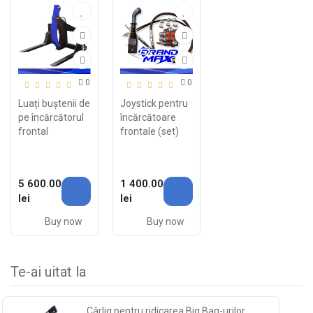
0
0
Luați buștenii de
Joystick pentru
pe încărcătorul
încărcătoare
frontal
frontale (set)
5 600.00
1 400.00
lei
lei
Buy now
Buy now
Te-ai uitat la
Cârlig pentru ridicarea Big Bag-urilor