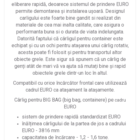
eliberare rapidă, deoarece
sistemul de prindere EURO
permite demontarea și instalarea ușoară. Designul
carligului este foarte bine gandit si realizat din
materiale de cea mai inalta calitate, care asigura o
performanta buna si o durata de viata indelungata.
Datorită faptului că cârligul pentru container este
echipat și cu un ochi pentru atașarea unui cârlig rotativ,
acesta poate fi folosit și pentru transportul altor
obiecte grele. Este sigur să spunem că un cârlig de
genți atât de mari vă va ajuta să mutați bine și rapid
obiectele grele dintr-un loc în altul.
Compatibil cu orice încărcător frontal care utilizează
cadrul
EURO ca atașament la atașamente.
Cârlig pentru
BIG BAG (big bag, containere) pe
cadru
EURO
sistem de prindere rapidă standardizat EURO
înălțimea cârligului de la partea de jos a cadrului
EURO - 3816 mm
capacitatea de încărcare - 1,2 - 1,6 tone.