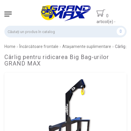
0
articol(e) -
0.00 lei
Home
Încărcătoare frontale
Atașamente suplimentare
Cârlig pe
Cârlig pentru ridicarea Big Bag-urilor
GRAND MAX