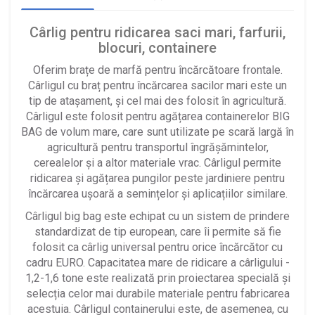
Cârlig pentru ridicarea saci mari, farfurii,
blocuri, containere
Oferim brațe de marfă pentru încărcătoare frontale.
Cârligul cu braț pentru încărcarea sacilor mari este un
tip de atașament, și cel mai des folosit în agricultură.
Cârligul este folosit pentru agățarea containerelor BIG
BAG de volum mare, care sunt utilizate pe scară largă în
agricultură pentru transportul îngrășămintelor,
cerealelor și a altor materiale vrac. Cârligul permite
ridicarea și agățarea pungilor peste jardiniere pentru
încărcarea ușoară a semințelor și aplicațiilor similare.
Cârligul big bag este echipat cu un sistem de prindere
standardizat de tip european, care îi permite să fie
folosit ca cârlig universal pentru orice încărcător cu
cadru EURO. Capacitatea mare de ridicare a cârligului -
1,2-1,6 tone este realizată prin proiectarea specială și
selecția celor mai durabile materiale pentru fabricarea
acestuia. Cârligul containerului este, de asemenea, cu