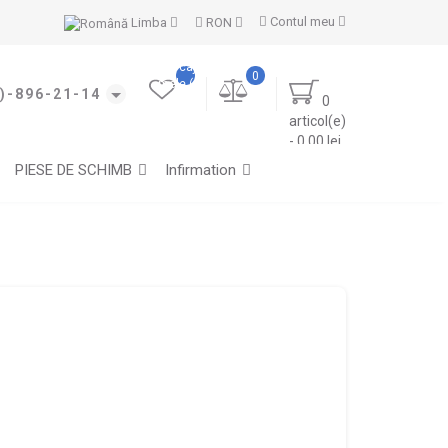
Contul meu
Limba
RON
Marcajele
0
mele (0)
)-896-21-14
0
articol(e)
- 0.00 lei
PIESE DE SCHIMB
Infirmation