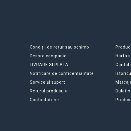
Condiții de retur sau schimb
Produc
Despre companie
Harta s
LIVRARE SI PLATA
Contul
Notificare de confidențialitate
Istoric
Service și suport
Marcaj
Returul produsului
Buletin
Contactați-ne
Produs