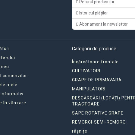
Returul produsului
Istoricul plăților
Abonament la newsletter
Categorii de produse
ători
ite-ului
Încărcătoare frontale
 meu
CULTIVATORI
ul comenzilor
GRAPE DE PRIMAVARA
ele mele
MANIPULATORI
 informativ
DESCĂRCĂRI (LOPĂȚI) PENT
e în vânzare
TRACTOARE
SAPE ROTATIVE GRAPE
REMORCI-SEMI-REMORCI
râșnițe