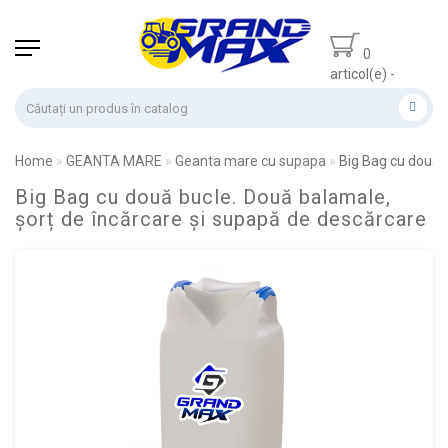
0
articol(e) -
0.00 lei
Home
GEANTA MARE
Geanta mare cu supapa
Big Bag cu două 
Big Bag cu două bucle. Două balamale,
șorț de încărcare și supapă de descărcare